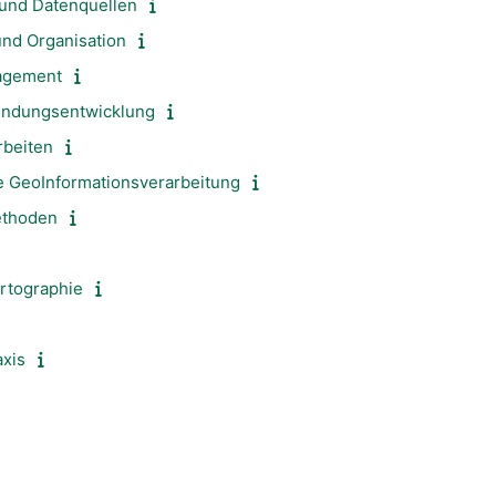
und Datenquellen
nd Organisation
agement
endungsentwicklung
rbeiten
e GeoInformationsverarbeitung
ethoden
rtographie
axis