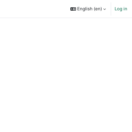
English ‎(en)‎
Log in