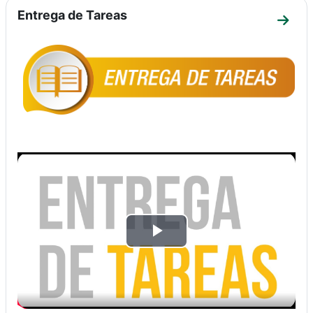
Entrega de Tareas
Ir a 
Reproducir
Vídeo