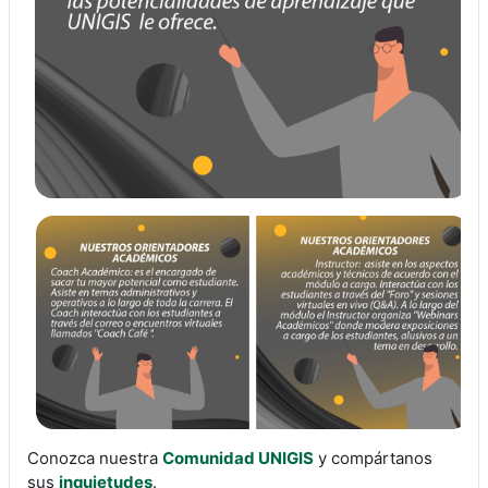
Conozca nuestra
Comunidad UNIGIS
y compártanos
sus
inquietudes
.