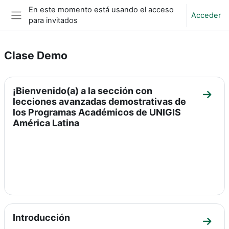
Salta al contenido principal
En este momento está usando el acceso
Acceder
para invitados
Panel lateral
Clase Demo
Perfilado de sección
¡Bienvenido(a) a la sección con
Ir a 
lecciones avanzadas demostrativas de
los Programas Académicos de UNIGIS
América Latina
Introducción
Ir a 