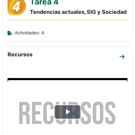
Tarea 4
Tendencias actuales, SIG y Sociedad
Actividades: 4
Recursos
Ir a 
Reproducir
Vídeo