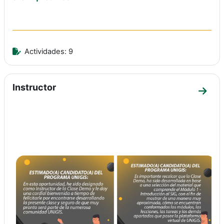
Actividades: 9
Instructor
Ir a s