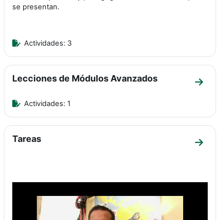
se presentan.
Actividades: 3
Lecciones de Módulos Avanzados
Ir a 
Actividades: 1
Tareas
Ir a 