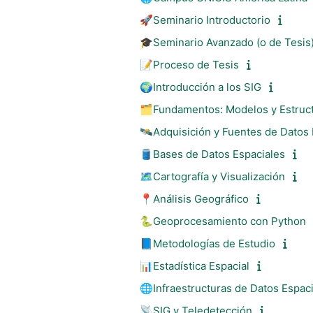
🚀Seminario Introductorio
🎓Seminario Avanzado (o de Tesis
📝Proceso de Tesis
🌍Introducción a los SIG
🗂️Fundamentos: Modelos y Estruct
🛰️Adquisición y Fuentes de Datos
🛢️Bases de Datos Espaciales
🗺️Cartografía y Visualización
📍Análisis Geográfico
🐍Geoprocesamiento con Python
📘Metodologías de Estudio
📊Estadística Espacial
🌐Infraestructuras de Datos Espaci
📡SIG y Teledetección