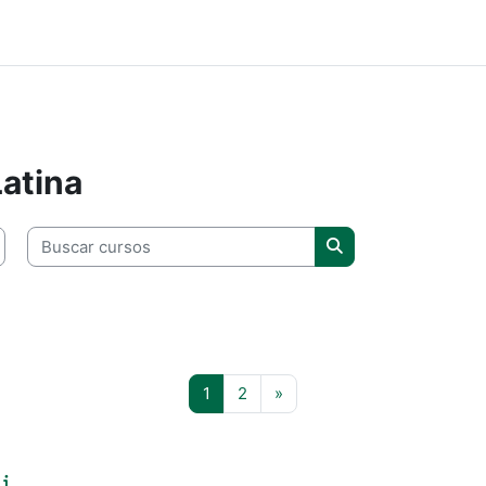
atina
Buscar cursos
Buscar cursos
Página 1
Página 2
Siguiente página
1
2
»